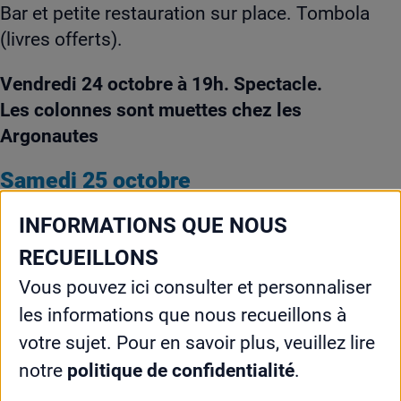
Bar et petite restauration sur place. Tombola
(livres offerts).
Vendredi 24 octobre à 19h. Spectacle.
Les colonnes sont muettes chez les
Argonautes
Samedi 25 octobre
à 9h.
Ouverture de Masonica Nice. Accueil du
INFORMATIONS QUE NOUS
public
RECUEILLONS
Vous pouvez ici consulter et personnaliser
à 9h30. Table ronde.
Nice, carrefour secret de
la franc-maçonnerie
les informations que nous recueillons à
à 11h. Table ronde.
Spiritualité en liberté :
votre sujet. Pour en savoir plus, veuillez lire
franchir les frontières des dogmes
notre
politique de confidentialité
.