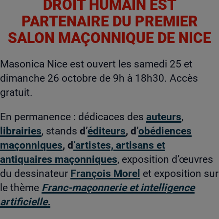
DROIT HUMAIN EST
a
page
a
g
g
PARTENAIRE DU PREMIER
e
e
SALON MAÇONNIQUE DE NICE
r
r
l
a
Masonica Nice est ouvert les samedi 25 et
p
dimanche 26 octobre de 9h à 18h30. Accès
a
gratuit.
g
e
En permanence : dédicaces des
auteurs
,
p
librairies
, stands
d’
éditeurs
, d’
obédiences
a
r
maçonniques
, d
‘artistes, artisans et
m
antiquaires maçonniques
, exposition d’œuvres
a
du dessinateur
François Morel
et exposition sur
i
le thème
Franc-maçonnerie et intelligence
l
artificielle.