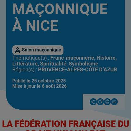
MAÇONNIQUE
À NICE
Salon maçonnique
Thématique(s) :
Franc-maçonnerie, Histoire,
Littérature, Spiritualité, Symbolisme
Région(s) :
PROVENCE-ALPES-CÔTE D’AZUR
Publié le 25 octobre 2025
Mise à jour le 6 août 2026
P
Copier
Imprime
P
a
l'url
la
a
r
de
page
r
LA FÉDÉRATION FRANÇAISE DU
t
la
t