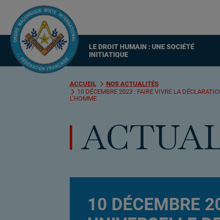
Main
LE DROIT HUMAIN : UNE SOCIÉTÉ
navigation
INITIATIQUE
You
ACCUEIL
NOS ACTUALITÉS
10 DÉCEMBRE 2023 : FAIRE VIVRE LA DÉCLARATI
are
L’HOMME
here
:
ACTUAL
10 DÉCEMBRE 20